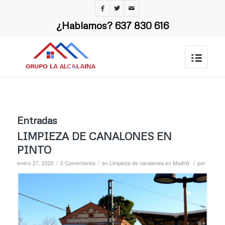
¿Hablamos?
637 830 616
Entradas
LIMPIEZA DE CANALONES EN
PINTO
/
/
/
enero 27, 2020
0 Comentarios
en
Limpieza de canalones en Madrid
por