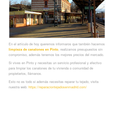
En el artículo de hoy queremos informaros que también hacemos
limpieza de canalones en Pinto
, realizamos presupuestos sin
compromiso, además tenemos los mejores precios del mercado.
Si vives en Pinto y necesitas un servicio profesional y efectivo
para limpiar los canalones de tu vivienda o comunidad de
propietarios, llámanos.
Esto no es todo si además necesitas reparar tu tejado, visita
nuestra web:
https://reparaciontejadosenmadrid.com/