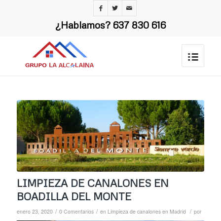
¿Hablamos?
637 830 616
LIMPIEZA DE CANALONES EN
BOADILLA DEL MONTE
/
/
/
enero 23, 2020
0 Comentarios
en
Limpieza de canalones en Madrid
por