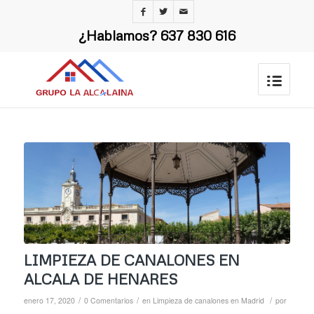
¿Hablamos?
637 830 616
LIMPIEZA DE CANALONES EN
ALCALA DE HENARES
/
/
/
enero 17, 2020
0 Comentarios
en
Limpieza de canalones en Madrid
por