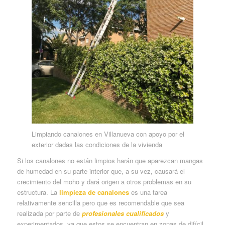
Limpiando canalones en Villanueva con apoyo por el
exterior dadas las condiciones de la vivienda
Si los canalones no están limpios harán que aparezcan mangas
de humedad en su parte interior que, a su vez, causará el
crecimiento del moho y dará origen a otros problemas en su
estructura. La
limpieza de canalones
es una tarea
relativamente sencilla pero que es recomendable que sea
realizada por parte de
profesionales cualificados
y
experimentados, ya que estos se encuentran en zonas de difícil