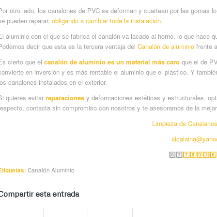
Por otro lado, los canalones de PVC se deforman y cuartean por las gomas lo
se pueden reparar,
obligando a cambiar toda la instalación
.
El aluminio con el que se fabrica el canalón va lacado al horno, lo que hace q
Podemos decir que esta es la tercera ventaja del
Canalón de aluminio
frente 
Es cierto que el
canalón de aluminio es un material más caro
que el de PVC
convierte en inversión y es más rentable el aluminio que el plástico. Y tambi
los canalones instalados en el exterior.
Si quieres evitar
reparaciones
y deformaciones estéticas y estructurales, opt
respecto, contacta sin compromiso con nosotros y te asesoramos de la mejo
Limpieza de Canalanos
alcalaina@yaho
6️⃣3️⃣
7️⃣8️⃣0️⃣3️⃣6️⃣
Etiquetas:
Canalón Aluminio
Compartir esta entrada