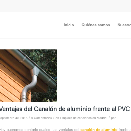
Inicio
Quiénes somos
Nuestro
Ventajas del Canalón de aluminio frente al PVC
/
/
/
septiembre 30, 2018
0 Comentarios
en
Limpieza de canalones en Madrid
por
Hoy queremos contarle cuales las ventajas del
canalón de aluminio
frente