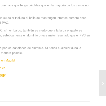
 que hace que tenga pérdidas que en la mayoría de los casos no
ue su color incluso el brillo se mantengan intactos durante años.
al PVC.
, sin embargo, también es cierto que a la larga el gasto se
én, estéticamente el aluminio ofrece mejor resultado que el PVC en
a por los canalones de aluminio. Si tienes cualquier duda la
r manera posible.
 en Madrid
o.es
1️⃣6️⃣