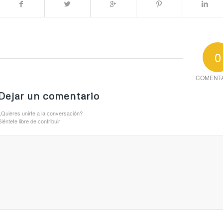
0
COMENT
Dejar un comentario
¿Quieres unirte a la conversación?
Siéntete libre de contribuir