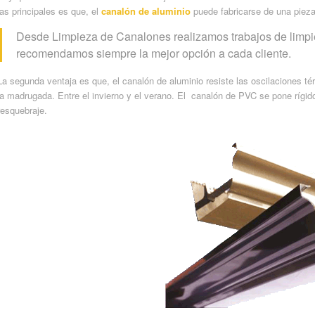
las principales es que, el
canalón de aluminio
puede fabricarse de una pieza,
Desde Limpieza de Canalones realizamos trabajos de limpie
recomendamos siempre la mejor opción a cada cliente.
La segunda ventaja es que, el canalón de aluminio resiste las oscilaciones té
la madrugada. Entre el invierno y el verano. El canalón de PVC se pone rígid
resquebraje.